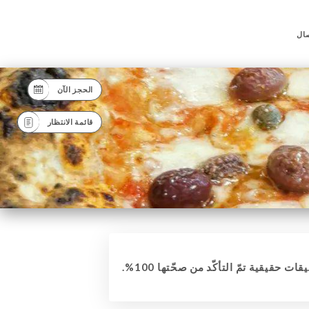
صال
الحجز الآن
قائمة الانتظار
قات حقيقية تمّ التأكّد من صحّتها 100%.