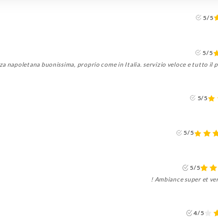
5/5
5/5
za napoletana buonissima, proprio come in Italia. servizio veloce e tutto il p
5/5
5/5
5/5
Ambiance super et veri
4/5