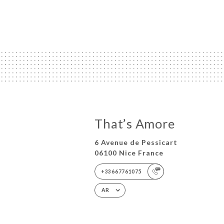
That’s Amore
6 Avenue de Pessicart
06100 Nice France
+33667761075
AR