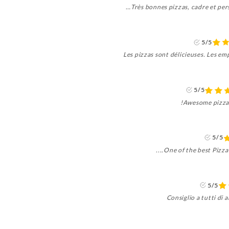
Très bonnes pizzas, cadre et per
5/5
Les pizzas sont délicieuses. Les emp
5/5
Awesome pizzas
5/5
One of the best Pizza's
5/5
Consiglio a tutti di 