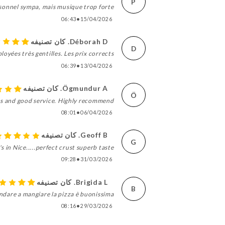
P
sonnel sympa, mais musique trop forte…
06:43
•
15/04/2026
Déborah D. كان تصنيفه
D
loyées très gentilles. Les prix corrects
06:39
•
13/04/2026
Ögmundur A. كان تصنيفه
Ö
 and good service. Highly recommend!
08:01
•
06/04/2026
Geoff B. كان تصنيفه
G
 in Nice.....perfect crust superb taste....
09:28
•
31/03/2026
Brigida L. كان تصنيفه
B
andare a mangiare la pizza è buonissima
08:16
•
29/03/2026