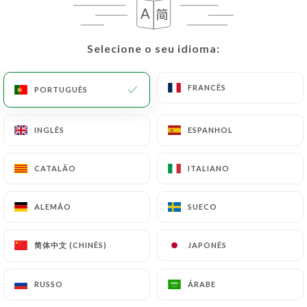
PT
MENU
Selecione o seu idioma:
Selecione o seu idioma:
FRANCÊS
FRANCÊS
PORTUGUÊS
PORTUGUÊS
/
PÁGINA INICIAL
AVALIAÇÕES
INGLÊS
INGLÊS
ESPANHOL
ESPANHOL
Avaliações
CATALÃO
CATALÃO
ITALIANO
ITALIANO
ALEMÃO
ALEMÃO
SUECO
SUECO
128 avaliações no Uniiti
简体中文 (CHINÊS)
简体中文 (CHINÊS)
JAPONÊS
JAPONÊS
4.9 / 5
RUSSO
RUSSO
ÁRABE
ÁRABE
Avaliações 100% reais e verificadas.