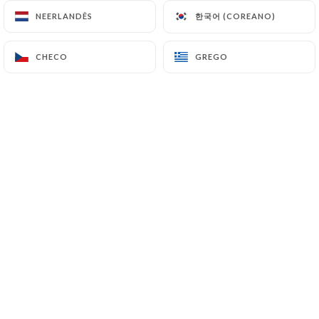
한국어 (COREANO)
한국어 (COREANO)
NEERLANDÊS
NEERLANDÊS
Jouni T. classificado
CHECO
CHECO
GREGO
GREGO
J
5/5
26/05/2026
•
03:05
Elena C. classificado
E
5/5
Pizza napoletana buonissima, proprio
come in Italia. servizio veloce e tutto il
personale super gentile. Ci ritorneremo!!
04/05/2026
•
02:14
Marisa C. classificado
M
5/5