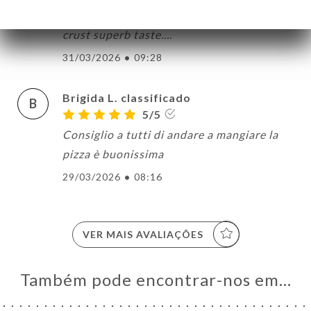
One of the best Pizza's in Nice.....perfect
crust superb taste....
31/03/2026
•
09:28
Brigida L. classificado
B
5/5
Consiglio a tutti di andare a mangiare la
pizza è buonissima
29/03/2026
•
08:16
VER MAIS AVALIAÇÕES
Também pode encontrar-nos em…