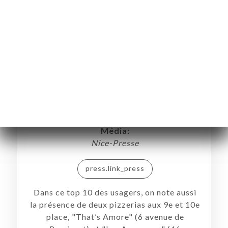
Un classement hétéroclite !
Média:
Nice-Presse
press.link_press
Dans ce top 10 des usagers, on note aussi
la présence de deux pizzerias aux 9e et 10e
place, "That’s Amore" (6 avenue de
MŮ