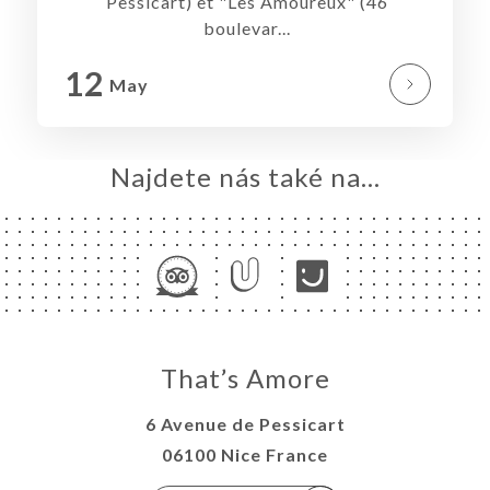
Pessicart) et "Les Amoureux" (46
boulevar...
VOVAT
ERIE
12
May
ENZE
ÍDKA
SK
Najdete nás také na...
TAKT
That’s Amore
6 Avenue de Pessicart
06100 Nice France