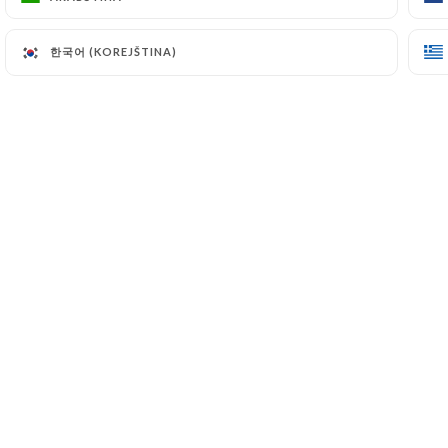
한국어 (KOREJŠTINA)
한국어 (KOREJŠTINA)
Dans ce top 10 des usagers, on note aussi la
présence de deux pizzerias aux 9e et 10e
place, "That’s Amore" (6 avenue de Pessicart)
et "Les Amoureux" (46 boulevard Stalingrad),
ce qui démontre la diversité de ce
classement.
press.link_press
ZPĚT NA TISK