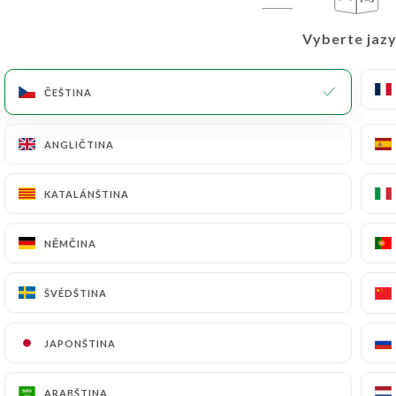
Vyberte jazy
Vyberte jazy
ČEŠTINA
ČEŠTINA
ANGLIČTINA
ANGLIČTINA
KATALÁNŠTINA
KATALÁNŠTINA
NĚMČINA
NĚMČINA
ŠVÉDŠTINA
ŠVÉDŠTINA
JAPONŠTINA
JAPONŠTINA
ARABŠTINA
ARABŠTINA