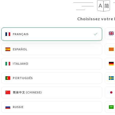
Choisissez votre 
Choisissez votre 
FRANÇAIS
FRANÇAIS
ESPAÑOL
ESPAÑOL
ITALIANO
ITALIANO
PORTUGUÊS
PORTUGUÊS
简体中文 (CHINESE)
简体中文 (CHINESE)
RUSSIE
RUSSIE