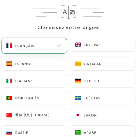
Les demandes de suppression de Données
Personnelles seront soumises aux obligations qui
Choisissez votre langue:
Choisissez votre langue:
sont imposées à
https://thatsamore.fr
par la loi,
notamment en matière de conservation ou
ENGLISH
ENGLISH
FRANÇAIS
FRANÇAIS
d’archivage des documents. Enfin, les Utilisateurs
de
https://thatsamore.fr
peuvent déposer une
réclamation auprès des autorités de contrôle, et
ESPAÑOL
ESPAÑOL
CATALAN
CATALAN
notamment de la CNIL
(
https://www.cnil.fr/fr/plaintes
).
ITALIANO
ITALIANO
DEUTSH
DEUTSH
PORTUGUÊS
PORTUGUÊS
SUÉDOIS
SUÉDOIS
7.4 Non-communication des données personnelles
https://thatsamore.fr
s’interdit de traiter,
héberger ou transférer les Informations collectées
简体中文 (CHINESE)
简体中文 (CHINESE)
JAPON
JAPON
sur ses Clients vers un pays situé en dehors de
l’Union européenne ou reconnu comme « non
RUSSIE
RUSSIE
ARABE
ARABE
adéquat » par la Commission européenne sans en