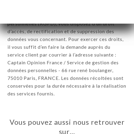
Conformément à la loi Informatique et Liberté du 6
Janvier 1978 et modifiée en 2004 ainsi qu’au
Règlement sur la protection des données
personnelles (RGPD), vous disposez d’un droit
d’accès, de rectification et de suppression des
données vous concernant. Pour exercer ces droits,
il vous suffit d’en faire la demande auprès du
service client par courrier à l’adresse suivante :
Captain Opinion France / Service de gestion des
données personnelles - 66 rue rené boulanger,
75010 Paris, FRANCE. Les données récoltées sont
conservées pour la durée nécessaire à la réalisation
des services fournis.
Vous pouvez aussi nous retrouver
sur…