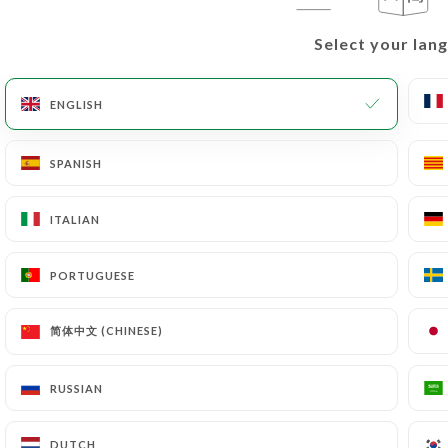
Select your lan
Select your lan
ENGLISH
ENGLISH
SPANISH
SPANISH
ITALIAN
ITALIAN
PORTUGUESE
PORTUGUESE
简体中文 (CHINESE)
简体中文 (CHINESE)
RUSSIAN
RUSSIAN
DUTCH
DUTCH