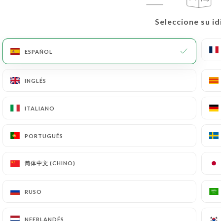
Seleccione su i
Seleccione su i
ESPAÑOL
ESPAÑOL
INGLÉS
INGLÉS
ITALIANO
ITALIANO
PORTUGUÉS
PORTUGUÉS
简体中文 (CHINO)
简体中文 (CHINO)
RUSO
RUSO
NEERLANDÉS
NEERLANDÉS