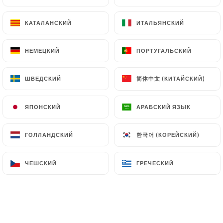
кусочки Грана Падано, помидоры черри
15.00€
КАТАЛАНСКИЙ
КАТАЛАНСКИЙ
ИТАЛЬЯНСКИЙ
ИТАЛЬЯНСКИЙ
Ракетка
НЕМЕЦКИЙ
НЕМЕЦКИЙ
ПОРТУГАЛЬСКИЙ
ПОРТУГАЛЬСКИЙ
Пицца в форме ракетки, половина Рипиено и
половина Весна
简体中文 (КИТАЙСКИЙ)
简体中文 (КИТАЙСКИЙ)
ШВЕДСКИЙ
ШВЕДСКИЙ
15.00€
ЯПОНСКИЙ
ЯПОНСКИЙ
АРАБСКИЙ ЯЗЫК
АРАБСКИЙ ЯЗЫК
한국어 (КОРЕЙСКИЙ)
한국어 (КОРЕЙСКИЙ)
ГОЛЛАНДСКИЙ
ГОЛЛАНДСКИЙ
СПЕЦИАЛЬНЫЕ ПИЦЦЫ
ЧЕШСКИЙ
ЧЕШСКИЙ
ГРЕЧЕСКИЙ
ГРЕЧЕСКИЙ
Все наши пиццы подаются со свежим
базиликом и пармезаном.