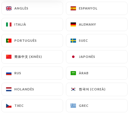
14.00€
ANGLÈS
ANGLÈS
ESPANYOL
ESPANYOL
14.00€
ITALIÀ
ITALIÀ
ALEMANY
ALEMANY
14.00€
PORTUGUÈS
PORTUGUÈS
SUEC
SUEC
15.00€
简体中文 (XINÈS)
简体中文 (XINÈS)
JAPONÈS
JAPONÈS
15.00€
RUS
RUS
ÀRAB
ÀRAB
한국어 (COREÀ)
한국어 (COREÀ)
HOLANDÈS
HOLANDÈS
TXEC
TXEC
GREC
GREC
12.00€