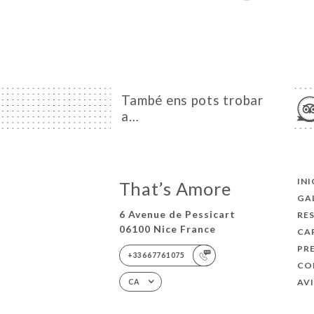
També ens pots trobar
a…
INI
That’s Amore
GA
6 Avenue de Pessicart
RE
06100 Nice France
CA
PR
+33667761075
CO
AV
CA