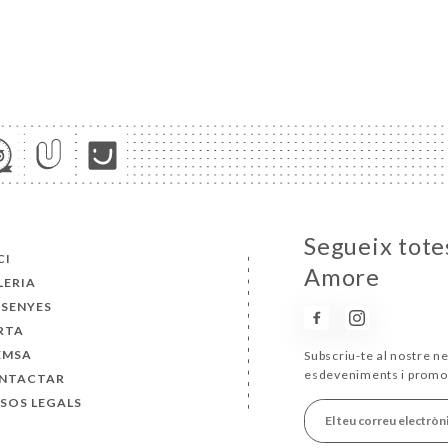
Segueix totes
CI
Amore
LERIA
SSENYES
RTA
EMSA
Subscriu-te al nostre ne
esdeveniments i promo
NTACTAR
ISOS LEGALS