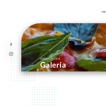
INI
/
INICI
GALERIA
Galeria