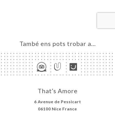
ICI
RVAR
ERIA
ENYES
RTA
MSA
També ens pots trobar a…
ACTAR
That’s Amore
6 Avenue de Pessicart
06100 Nice France